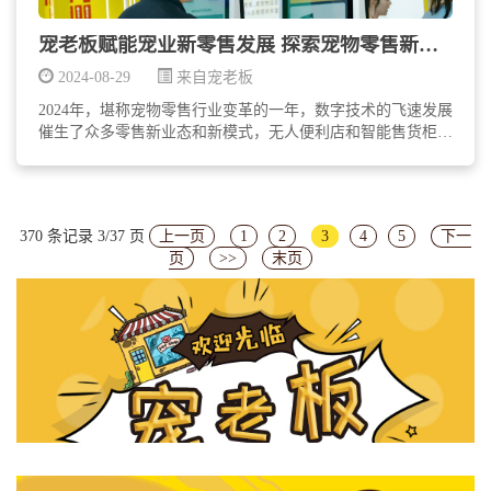
宠老板赋能宠业新零售发展 探索宠物零售新模式
2024-08-29
来自宠老板
2024年，堪称宠物零售行业变革的一年，数字技术的飞速发展
催生了众多零售新业态和新模式，无人便利店和智能售货柜成
为街头巷尾的常见景象，在行业快变的背景之下，宠物店该如
何创新零售策略...
370 条记录 3/37 页
上一页
1
2
3
4
5
下一
页
>>
末页