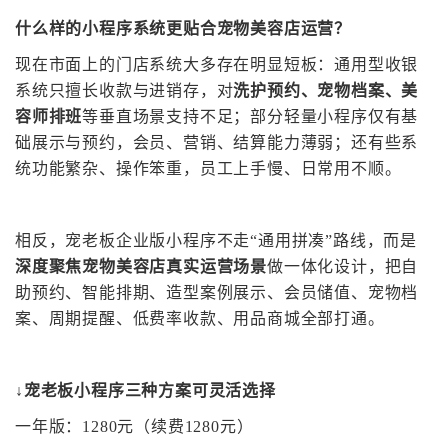
什么样的小程序系统更贴合宠物美容店运营？
现在市面上的门店系统大多存在明显短板：通用型收银
系统只擅长收款与进销存，对
洗护预约、宠物档案、美
容师排班
等垂直场景支持不足；部分轻量小程序仅有基
础展示与预约，会员、营销、结算能力薄弱；还有些系
统功能繁杂、操作笨重，员工上手慢、日常用不顺。
相反，
宠老板企业版小程序不走
“通用拼凑”路线，而是
深度聚焦宠物美容店真实运营场景
做一体化设计，把自
助预约、智能排期、造型案例展示、会员储值、宠物档
案、周期提醒、低费率收款、用品商城全部打通。
↓宠老板小程序三种方案可灵活选择
一年版：
1280
元（续费
1280
元）