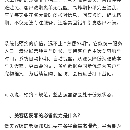
人工预约的短板非常明显：信息分散易丢失、时段冲突
难避免、客户改期爽单无提醒、高峰期排单完全混乱。
店员每天要花费大量时间核对信息、回复咨询、确认档
期，不仅无法专注服务，还容易因错单引发客户不满。
系统化预约的价值，远不止
“方便排期”。它能统一服务
入口、清晰展示项目与时长、支持客户自主选美容师与
时间，系统自动排期、自动提醒，从源头降低沟通成本
与失误率。更重要的是，预约数据会同步沉淀为客户与
宠物档案，为后续复购、回访、会员运营打下基础。
可以说，预约不规范，整店运营都会处于低效状态。
二、
美容店获客的必备能力
是
什么？
做美容店的老板都知道要在
各平台生态
曝光
，平台能
为