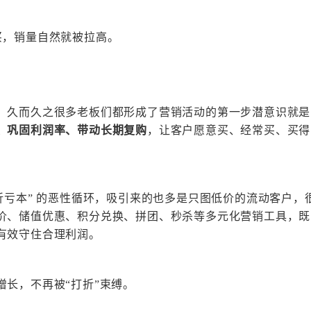
买，销量自然就被拉高。
，久而久之很多老板们都形成了营销活动的第一步潜意识就是
、巩固利润率、带动长期复购
，让客户愿意买、经常买、买得
折亏本” 的恶性循环，吸引来的也多是只图低价的流动客户，
价、储值优惠、积分兑换、拼团、秒杀等多元化营销工具，既
有效守住合理利润。
增长，
不再被
“打折
”束缚。