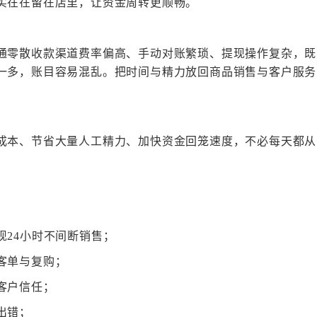
实在在留在店里，让资金周转更顺畅。
通零散收款渠道费率偏高、手动对账繁琐、提现操作复杂，既
一多，账目容易混乱。把时间与精力放回商品销售与客户服务
成本、节省大量人工精力、加快资金回笼速度，不必每天都从
现
24小时不间断销售；
客单与复购；
客户信任；
出错；