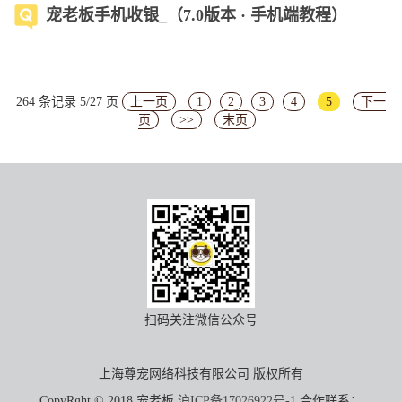
宠老板手机收银_（7.0版本 · 手机端教程）
264 条记录 5/27 页
上一页
1
2
3
4
5
下一
页
>>
末页
扫码关注微信公众号
上海尊宠网络科技有限公司 版权所有
CopyRght © 2018 宠老板
沪ICP备17026922号-1
合作联系：