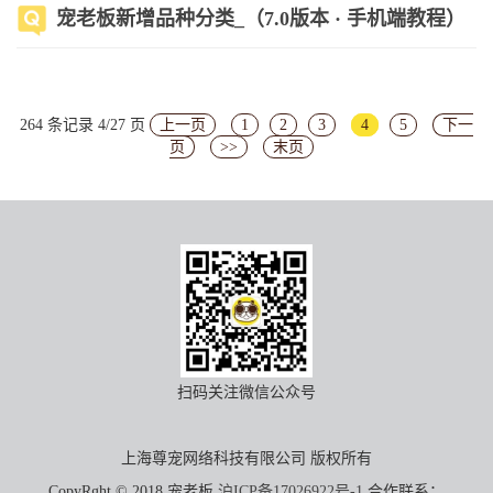
宠老板新增品种分类_（7.0版本 · 手机端教程）
264 条记录 4/27 页
上一页
1
2
3
4
5
下一
页
>>
末页
扫码关注微信公众号
上海尊宠网络科技有限公司 版权所有
CopyRght © 2018 宠老板
沪ICP备17026922号-1
合作联系：