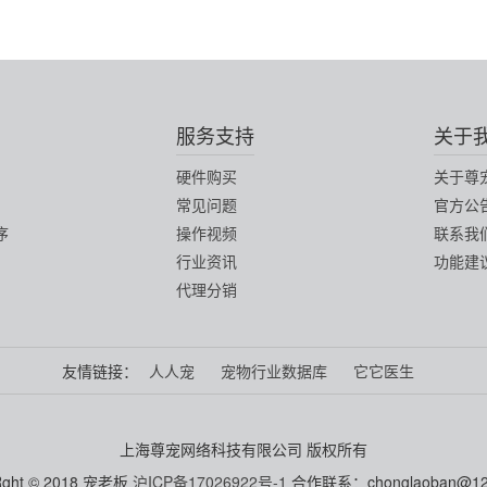
服务支持
关于
硬件购买
关于尊
常见问题
官方公
序
操作视频
联系我
行业资讯
功能建
代理分销
友情链接：
人人宠
宠物行业数据库
它它医生
上海尊宠网络科技有限公司 版权所有
Rght © 2018 宠老板
沪ICP备17026922号-1
合作联系：chonglaoban@12