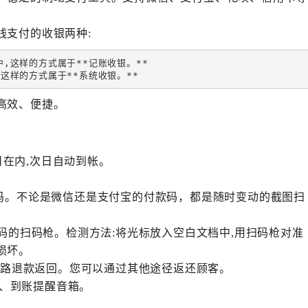
线支付的收银两种:
这样的方式属于**记账收银。**  

这样的方式属于**系统收银。**
高效、便捷。
节假日在内,次日自动到帐。
款码。不论是微信还是支付宝的付款码，都是随时变动的截图扫
款码的扫码枪。检测方法:将光标放入空白文档中,用扫码枪对准
损坏。
从原路退款返回。您可以通过其他途径返还顾客。
牌、到账提醒音箱。