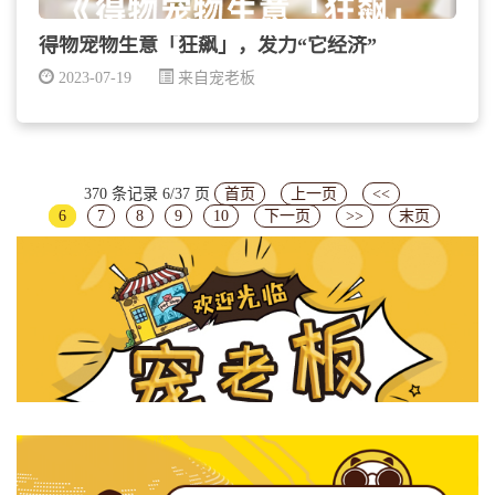
得物宠物生意「狂飙」，发力“它经济”
2023-07-19
来自宠老板
370 条记录 6/37 页
首页
上一页
<<
6
7
8
9
10
下一页
>>
末页